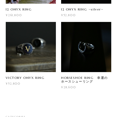
12 ONYX RING
12 ONYX RING ~silver~
¥261,800
¥52,800
VICTORY ONYX RING
HORSESHOE RING 幸運の
ホースシューリング
¥52,800
¥28,600
CATEGORIES