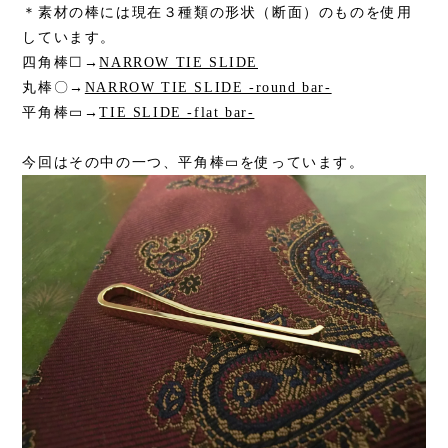
＊素材の棒には現在３種類の形状（断面）のものを使用
しています。
四角棒☐→
NARROW TIE SLIDE
丸棒〇→
NARROW TIE SLIDE -round bar-
平角棒▭→
TIE SLIDE -flat bar-
今回はその中の一つ、平角棒▭を使っています。