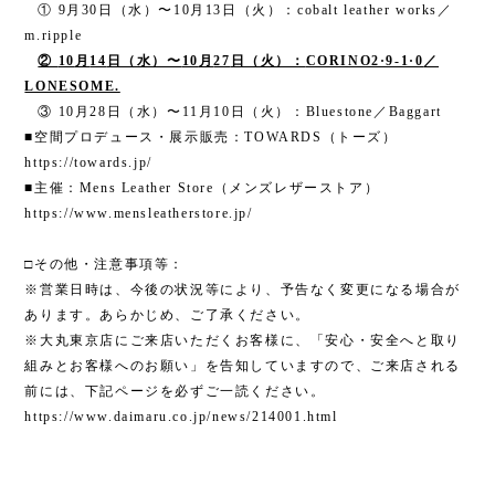
①
9
月
30
日（水）〜
10
月
13
日（火）：
cobalt leather works
／
m.ripple
②
10
月
14
日（水）〜
10
月
27
日（火）：
CORINO2·9-1·0
／
LONESOME.
③
10
月
28
日（水）〜
11
月
10
日（火）：
Bluestone
／
Baggart
■空間プロデュース・展示販売：
TOWARDS
（トーズ）
https://towards.jp/
■主催：
Mens Leather Store
（メンズレザーストア）
https://www.mensleatherstore.jp/
□その他・注意事項等：
※営業日時は、今後の状況等により、予告なく変更になる場合が
あります。あらかじめ、ご了承ください。
※大丸東京店にご来店いただくお客様に、「安心・安全へと取り
組みとお客様へのお願い」を告知していますので、ご来店される
前には、下記ページを必ずご一読ください。
https://www.daimaru.co.jp/news/214001.html