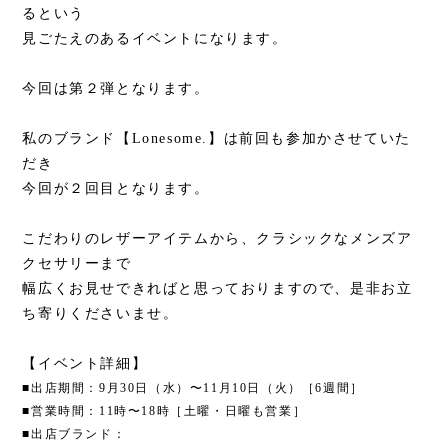
るという
見ごたえのあるイベントになります。
今回は第２弾となります。
私のブランド【Lonesome.】は前回も参加かさせていた
だき
今回が２回目となります。
こだわりのレザーアイテムから、クラシックなメンズア
クセサリーまで
幅広くお見せできればと思っておりますので、是非お立
ち寄りくださいませ。
【イベント詳細】
■出店期間：
9
月
30
日（水）〜
11
月
10
日（火）［
6
週間］
■営業時間：
11
時〜
18
時［土曜・日曜も営業］
■出店ブランド：