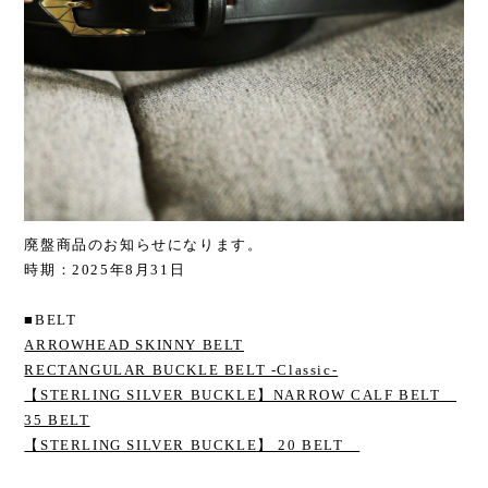
廃盤商品のお知らせになります。
時期：2025年8月31日
■BELT
ARROWHEAD SKINNY BELT
RECTANGULAR BUCKLE BELT -Classic-
【STERLING SILVER BUCKLE】NARROW CALF BELT
35 BELT
【STERLING SILVER BUCKLE】 20 BELT