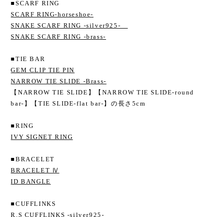
■SCARF RING
SCARF RING-horseshoe-
SNAKE SCARF RING -silver925-
SNAKE SCARF RING -brass-
■TIE BAR
GEM CLIP TIE PIN
NARROW TIE SLIDE -Brass-
【NARROW TIE SLIDE】【NARROW TIE SLIDE-round
bar-】【TIE SLIDE-flat bar-】の長さ5cm
■RING
IVY SIGNET RING
■BRACELET
BRACELET Ⅳ
ID BANGLE
■CUFFLINKS
R.S CUFFLINKS -silver925-